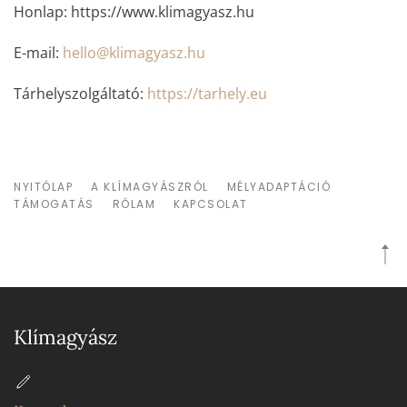
Honlap: https://www.klimagyasz.hu
E-mail:
hello@klimagyasz.hu
Tárhelyszolgáltató:
https://tarhely.eu
NYITÓLAP
A KLÍMAGYÁSZRÓL
MÉLYADAPTÁCIÓ
TÁMOGATÁS
RÓLAM
KAPCSOLAT
Klímagyász